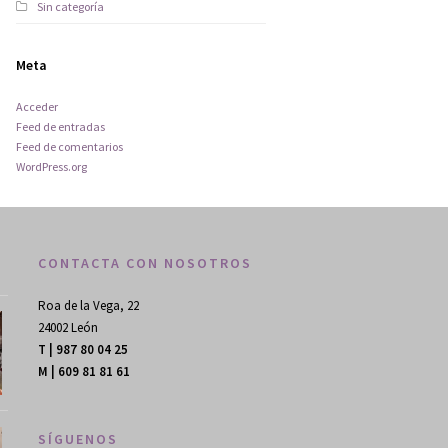
Sin categoría
Meta
Acceder
Feed de entradas
Feed de comentarios
WordPress.org
CONTACTA CON NOSOTROS
Roa de la Vega, 22
24002 León
T | 987 80 04 25
M | 609 81 81 61
SÍGUENOS